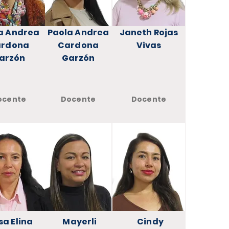
a Andrea
Paola Andrea
Janeth Rojas
rdona
Cardona
Vivas
arzón
Garzón
ocente
Docente
Docente
sa Elina
Mayerli
Cindy