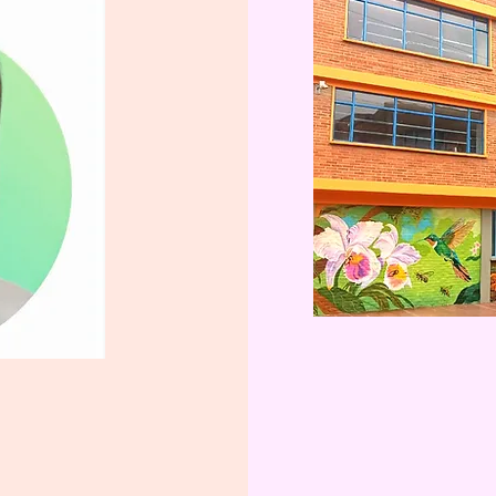
irectora
Historia
crearlo”.