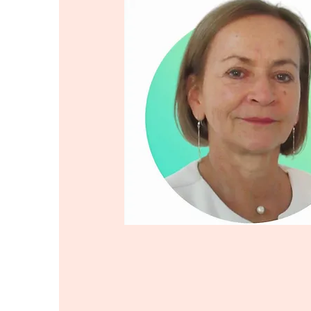
Bienvenida de la d
“La mejor forma de predecir el futuro es 
Peter Drucker (pensador)