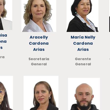
uisa
Aracelly
María Nelly
ona
Cardona
Cardona
as
Arias
Arias
ora
Secretaria
Gerente
General
General