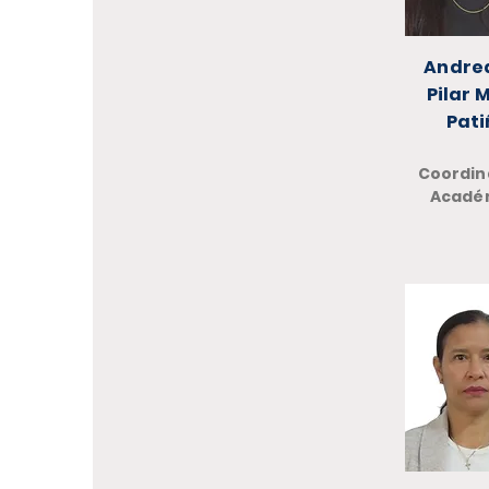
Andrea
Pilar 
Pati
Coordin
Acadé