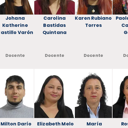
Johana
Carolina
Karen Rubiano
Paol
Katherine
Bastidas
Torres
Ca
astillo Varón
Quintana
G
Docente
Docente
Docente
D
Milton Darío
Elizabeth Melo
María
Ro