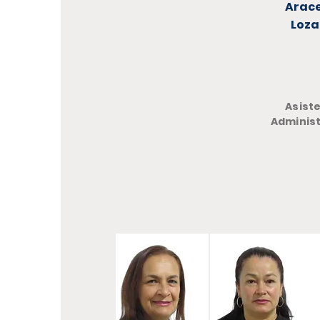
Arace
Loz
Asist
Administ