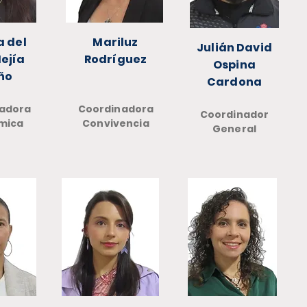
 del
Mariluz
Julián David
Mejía
Rodríguez
Ospina
ño
Cardona
adora
Coordinadora
Coordinador
mica
Convivencia
General