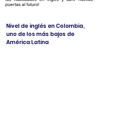
puertas al futuro!
Nivel de inglés en Colombia,
uno de los más bajos de
América Latina
En el ranking del estudio EF English
Proficiency Índex (EPI), realizado por EF
Education First, Colombia pasó del
puesto 60, en el 2018 a la posición
número 68 en el 2019. El país a tenido
una tendencia de descenso en el
ranking.
Colombia está en el 68 de 100 países
participantes y el puesto 17 de 19
países de Latinoamérica porque hay
timidez y vergüenza al sostener
conversaciones en inglés. “No se